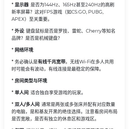
*
显示器
: 是否为144Hz、165Hz甚至240Hz的高刷
新率屏幕？这对FPS游戏（如CS:GO, PUBG,
APEX）至关重要。
*
外设
: 键盘鼠标是否是罗技、雷蛇、Cherry等知名
品牌？是否是机械键盘？
*
网络环境
:
* 务必确认是
有线千兆宽带
。无线Wi-Fi在多人共用
时可能会有波动，有线连接是最稳定的保障。
*
房间类型与环境
:
*
单人间
: 适合独自享受游戏的玩家。
*
双人/多人间
: 通常是两张或多张床并配有对应数量
的电脑，是和基友开黑的绝佳选择。注意看房间布局
是否宽敞，是否有独立的休息区和游戏区。