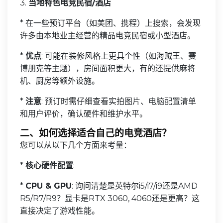
3.
当地特色电竞民宿/酒店
* 在一些预订平台（如美团、携程）上搜索，会发现
许多由本地业主经营的精品电竞民宿或小型酒店。
*
优点
: 可能在装修风格上更具个性（如海贼王、赛
博朋克等主题），房间面积更大，有的还提供麻将
机、厨房等额外设施。
*
注意
: 预订时需仔细查看实拍图片、电脑配置清单
和用户评价，确认硬件和维护水平。
二、如何选择适合自己的电竞酒店？
您可以从以下几个方面来考量：
*
核心硬件配置
:
*
CPU & GPU
: 询问清楚是英特尔i5/i7/i9还是AMD
R5/R7/R9？显卡是RTX 3060, 4060还是更高？这
直接决定了游戏性能。