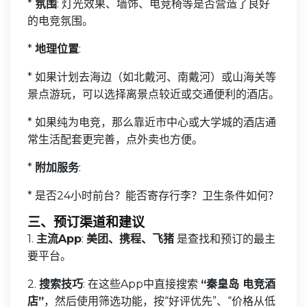
*
氛围
: 灯光效果、墙饰、电竞椅等是否营造了良好
的电竞氛围。
*
地理位置
:
* 如果计划去海边（如北戴河、南戴河）或山海关等
景点游玩，可以选择离景点较近或交通便利的酒店。
* 如果纯为电竞，那么靠近市中心或大学城的酒店通
常生活配套更完善，点外卖也方便。
*
附加服务
:
* 是否24小时前台？能否寄存行李？卫生条件如何？
三、预订渠道和建议
1.
主流App
:
美团、携程、飞猪
是查找和预订的最主
要平台。
2.
搜索技巧
: 在这些App中直接搜索
“秦皇岛 电竞酒
店”
，然后使用筛选功能，按“好评优先”、“价格从低